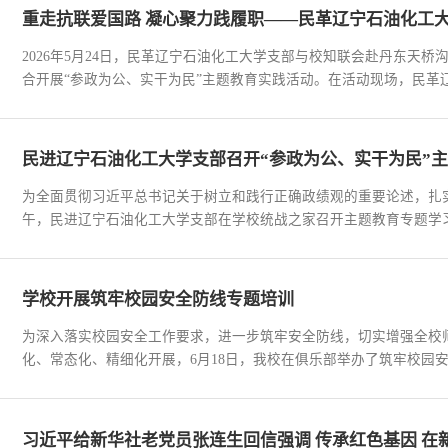
重走抗联爱国路 凝心聚力践履职——民革辽宁石油化工
2026年5月24日，民革辽宁石油化工大学支部与校知联会赴丹东天
合开展“参政为公、实干为民”主题教育实践活动。在活动现场，民革辽
民进辽宁石油化工大学支部召开“参政为公、实干为民”
为全面贯彻习近平总书记关于树立和践行正确政绩观的重要论述，扎实
午，民进辽宁石油化工大学支部在学校统战之家召开主题教育专题学习
学校开展筑牢校园安全防线专题培训
为深入落实校园安全工作要求，进一步筑牢安全防线，切实增强全校
化、常态化、精细化开展，6月18日，我校在俱乐部举办了筑牢校园安
习近平给新华社老党员张连生回信强调 传承红色基因 在