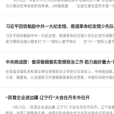
5月30日，乌鲁木齐市天山区胜利路街道羊毛湖社区开展“非遗迎六
为小朋友在体验皮影戏表演。□孙振嵩摄 “五星红旗在蓝天中是一抹
习近平回信勉励中共一大纪念馆、南湖革命纪念馆少先队
习近平回信勉励中共一大纪念馆、南湖革命纪念馆少先队红领巾讲解
接力赛祝全国小朋友们“六一”国际儿童节快乐 在“六一”国际儿童节
中央统战部：做深做细做实思想政治工作 助力画好最大“
在首届全国机关和事业单位思想政治工作研讨交流会上，中央统战部
江省、福建省，以及国家卫生健康委直属机关党委、中国社科院中国历
“民营企业进边疆·辽宁行”大会在丹东市召开
5月25日，“民营企业进边疆·辽宁行”大会在丹东市召开。辽宁省
杨进，全国工商联副主席、中国光彩会副会长方光华出席会议并讲话，