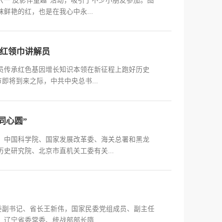
一 皮影伴童趣”活动，吸引了不少小朋友参加。图
鲜艳的红，也是在我心中永...
红领巾讲解员
员传承红色基因增长知识本领在新征程上跑好历史
即将到来之际，中共中央总书...
同心圆”
、中国科学院、国家发展改革委、海关总署和黑龙
史研究院、北京市直机关工委有关...
委副书记、省长王新伟，国家民委党组成员、副主任
辽宁省委常委、统战部部长隋...