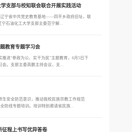
大学支部与校知联会联合开展实践活动
桥沟辽宁省中共党史教育基地——四平乡政府旧址，联
宁石油化工大学支部主委范宁解...
主题教育专题学习会
推进“参政为公、实干为民”主题教育，6月5日下
会。支部主委高鹏主持会议，支...
师生安全防范意识，推动我校民族宗教工作规范
全防线专题培训。培训特别邀请省民族...
新征程上书写优异答卷