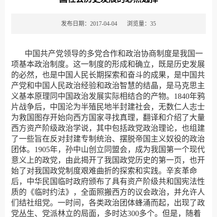
发布日期：2017-04-04
浏览量：
35
中国共产党领导的多党合作和政治协商制度是我国一
项基本政治制度。这一制度的形成和确立，既是历史发展
的必然，也是中国人民长期探索和奋斗的成果，是中国共
产党和中国人民政治经验和政治智慧的结晶，是马克思主
义基本原理同中国政治发展实际相结合的产物。1840年鸦
片战争后，中国沦为半殖民地半封建社会，无数仁人志士
为救国图存开始向西方国家寻找真理，翻译和介绍了大量
西方资产阶级政治学说，其中包括政党政治理论，也组建
了一些旨在反对封建专制统治、摆脱帝国主义奴役的政治
团体。1905年，孙中山创立同盟会，成为我国第一个现代
意义上的政党，由此揭开了我国政党历史的第一页，也开
始了对我国政党制度艰难曲折的探索和实践。辛亥革命
后，中华民国临时政府颁布了具有资产阶级共和国宪法性
质的《临时约法》，全面照搬西方的议会政治，并允许人
们结社组党。一时间，各类政治团体蜂涌而起，出现了政
党丛生、党派林立的局面，多时达300多个。但是，随着