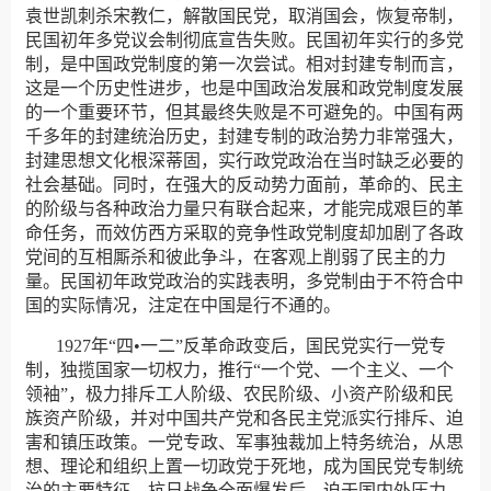
袁世凯刺杀宋教仁，解散国民党，取消国会，恢复帝制，
民国初年多党议会制彻底宣告失败。民国初年实行的多党
制，是中国政党制度的第一次尝试。相对封建专制而言，
这是一个历史性进步，也是中国政治发展和政党制度发展
的一个重要环节，但其最终失败是不可避免的。中国有两
千多年的封建统治历史，封建专制的政治势力非常强大，
封建思想文化根深蒂固，实行政党政治在当时缺乏必要的
社会基础。同时，在强大的反动势力面前，革命的、民主
的阶级与各种政治力量只有联合起来，才能完成艰巨的革
命任务，而效仿西方采取的竞争性政党制度却加剧了各政
党间的互相厮杀和彼此争斗，在客观上削弱了民主的力
量。民国初年政党政治的实践表明，多党制由于不符合中
国的实际情况，注定在中国是行不通的。
1927年“四•一二”反革命政变后，国民党实行一党专
制，独揽国家一切权力，推行“一个党、一个主义、一个
领袖”，极力排斥工人阶级、农民阶级、小资产阶级和民
族资产阶级，并对中国共产党和各民主党派实行排斥、迫
害和镇压政策。一党专政、军事独裁加上特务统治，从思
想、理论和组织上置一切政党于死地，成为国民党专制统
治的主要特征。抗日战争全面爆发后，迫于国内外压力，