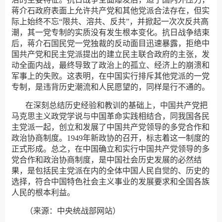
蒋介石政府表面上允许共产党和其他党派合法存在，但实
际上始终不忘“限共、溶共、反共”，并掀起一次次反共高
潮，其一党专制的实质没有发生根本变化。抗日战争结束
后，蒋介石国民党一党独裁的反动面目迅速暴露，拒绝中
国共产党和民主党派提出的建立民主联合政府的主张，发
动全面内战，最终导致了政治上的孤立、经济上的崩溃和
军事上的失败。这表明，在中国实行排斥其他党派的一党
专制，是违背历史潮流和人民愿望的，同样是行不通的。
在深刻总结历史经验和教训的基础上，中国共产党把
马克思主义政党学说与中国革命实践相结合，同我国各民
主党派一起，创立和发展了中国共产党领导的多党合作和
政治协商制度。1949年新政协的召开，标志着这一制度的
正式形成。总之，在中国确立和实行中国共产党领导的多
党合作和政治协商制度，是中国社会历史发展的必然结
果，是包括民主党派在内的全体中国人民自觉的、历史的
选择，符合中国特色社会主义事业的发展要求和全国各族
人民的根本利益。
（来源：中央统战部网站）